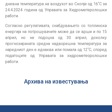
дневна температура на воздухот во Скопје од 16˚С за
24.4.2024 година од Управата за Хидрометеролошки
работи.
Согласно регулативата, снабдувањето со топлинска
енергија на потрошувачите може да се врши и по 15
април, но не подоцна од 30 април, доколку
прогнозираната средна надворешна температура за
наредниот ден е еднаква или помала од 12˚С, според
податоците од Управата за хидрометеоролошки
работи.
Архива на известувања