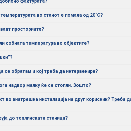
 добиено фактурата?
а температурата во станот е помала од 20°C?
реваат просториите?
ли собната температура во објектите?
шки”?
а се обратам и кој треба да интервенира?
ога надвор малку ќе се стопли. Зошто?
 во внатрешна инсталација на друг корисник? Треба да 
уја до топлинската станица?