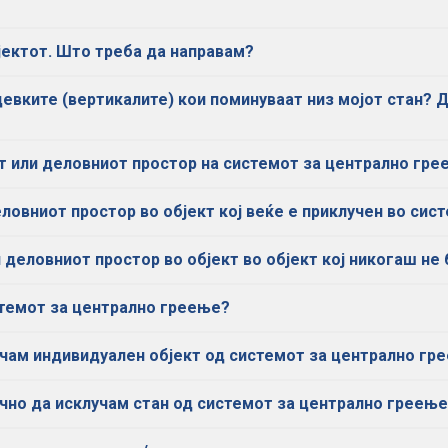
бјектот. Што треба да направам?
цевките (вертикалите) кои поминуваат низ мојот стан? 
от или деловниот простор на системот за централно гр
еловниот простор во објект кој веќе е приклучен во си
и деловниот простор во објект во објект кој никогаш не
стемот за централно греење?
учам индивидуален објект од системот за централно гр
ечно да исклучам стан од системот за централно греењ