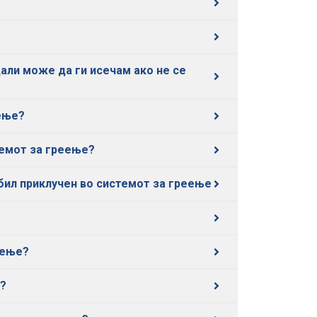
Дали може да ги исечам ако не се
еење?
стемот за греење?
 бил приклучен во системот за греење
еење?
е?