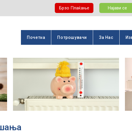
Брзо Плаќање
Најави се
Почетна
Потрошувачи
За Нас
Из
ашања