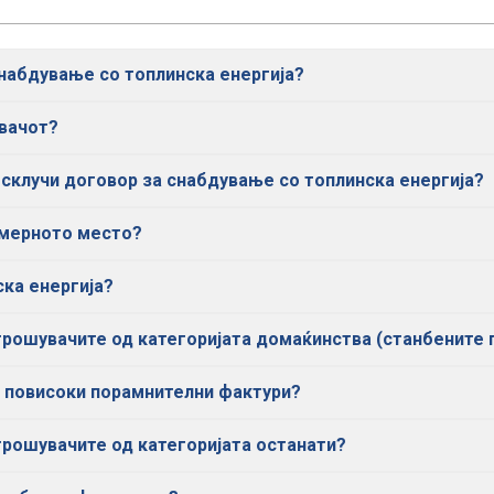
снабдување со топлинска енергија?
увачот?
склучи договор за снабдување со топлинска енергија?
 мерното место?
ка енергија?
трошувачите од категоријата домаќинства (станбените
 повисоки порамнителни фактури?
трошувачите од категоријата останати?