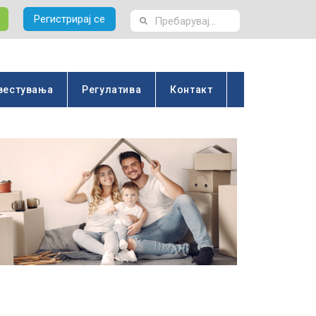
Регистрирај се
вестувања
Регулатива
Контакт