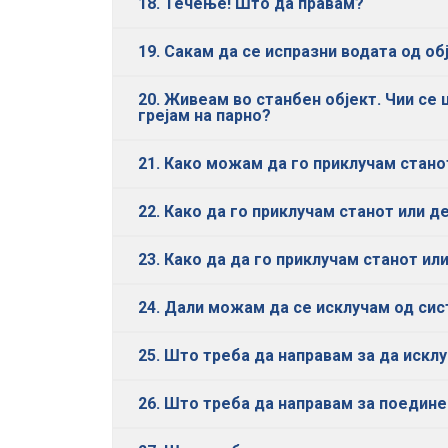
18. Течење! Што да правам?
19. Сакам да се испразни водата од о
20. Живеам во станбен објект. Чии се 
грејам на парно?
21. Како можам да го приклучам стан
22. Како да го приклучам станот или д
23. Како да да го приклучам станот ил
24. Дали можам да се исклучам од си
25. Што треба да направам за да искл
26. Што треба да направам за поедин