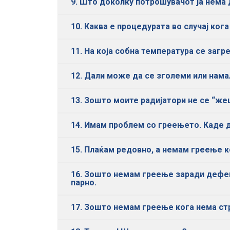
9. Што доколку потрошувачот ја нема
10. Каква е процедурата во случај ког
11. На која собна температура се заг
12. Дали може да се зголеми или нама
13. Зошто моите радијатори не се “же
14. Имам проблем со греењето. Каде д
15. Плаќам редовно, а немам греење к
16. Зошто немам греење заради дефект
парно.
17. Зошто немам греење кога нема стр