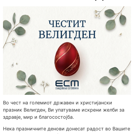
Во чест на големиот државен и христијански
празник Велигден, Ви упатуваме искрени желби за
здравје, мир и благосостојба.
Нека празничните денови донесат радост во Вашите