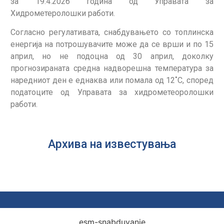
за 19.4.2026 година од Управата за
Хидрометеролошки работи.
Согласно регулативата, снабдувањето со топлинска
енергија на потрошувачите може да се врши и по 15
април, но не подоцна од 30 април, доколку
прогнозираната средна надворешна температура за
наредниот ден е еднаква или помала од 12˚С, според
податоците од Управата за хидрометеоролошки
работи.
Архива на известувања
esm-snabduvanje