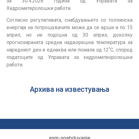
за 30.4.2026 година од Управата за
Хидрометеролошки работи.
Согласно регулативата, снабдувањето со топлинска
енергија на потрошувачите може да се врши и по 15
април, но не подоцна од 30 април, доколку
прогнозираната средна надворешна температура за
наредниот ден е еднаква или помала од 12˚С, според
податоците од Управата за хидрометеоролошки
работи.
Архива на известувања
esm-snabduvanje