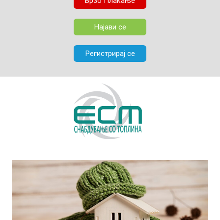
Брзо Плаќање
Најави се
Регистрирај се