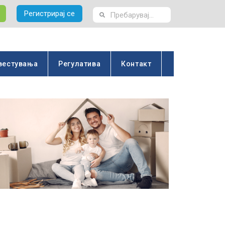
Регистрирај се
вестувања
Регулатива
Контакт