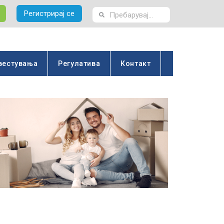
Регистрирај се
вестувања
Регулатива
Контакт