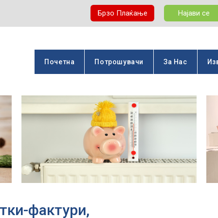
Брзо Плаќање
Најави се
Почетна
Потрошувачи
За Нас
Из
етки-фактури,