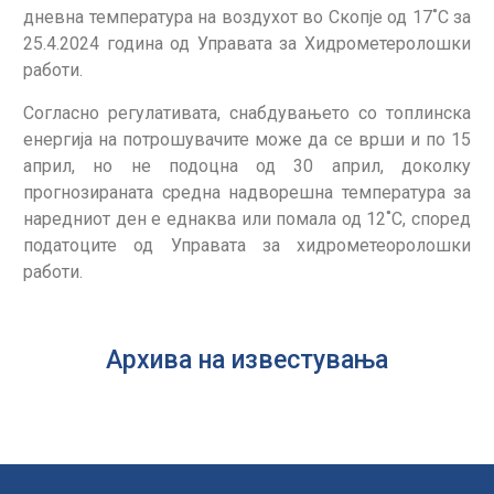
дневна температура на воздухот во Скопје од 17˚С за
25.4.2024 година од Управата за Хидрометеролошки
работи.
Согласно регулативата, снабдувањето со топлинска
енергија на потрошувачите може да се врши и по 15
април, но не подоцна од 30 април, доколку
прогнозираната средна надворешна температура за
наредниот ден е еднаква или помала од 12˚С, според
податоците од Управата за хидрометеоролошки
работи.
Архива на известувања