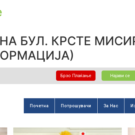
е
 НА БУЛ. КРСТЕ МИСИ
ФОРМАЦИЈА)
Брзо Плаќање
Најави се
Почетна
Потрошувачи
За Нас
И