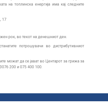
ата на топлинска енергија има кај следните
, 17
жен рок, во текот на денешниот ден.
станатите потрошувачи во дистрибутивниот
е можат да се јават во Центарот за грижа за
3076 200 и 075 400 100.