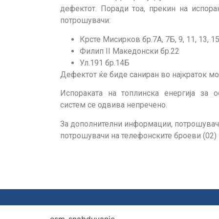
дефектот. Поради тоа, прекин на испорак
потрошувачи:
Крсте Мисирков бр.7А, 7Б, 9, 11, 13, 15
Филип II Македонски бр.22
Ул.191 бр.14Б
Дефектот ќе биде саниран во најкраток мо
Испораката на топлинска енергија за о
систем се одвива непречено.
За дополнителни информации, потрошувачит
потрошувачи на телефонските броеви (02) 