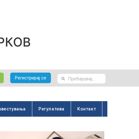
РКОВ
Регистрирај се
звестувања
Регулатива
Контакт