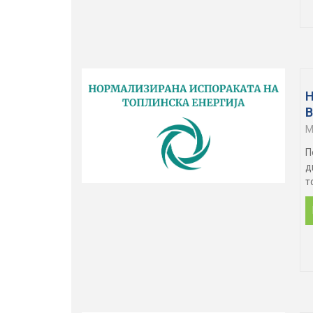
M
П
д
т