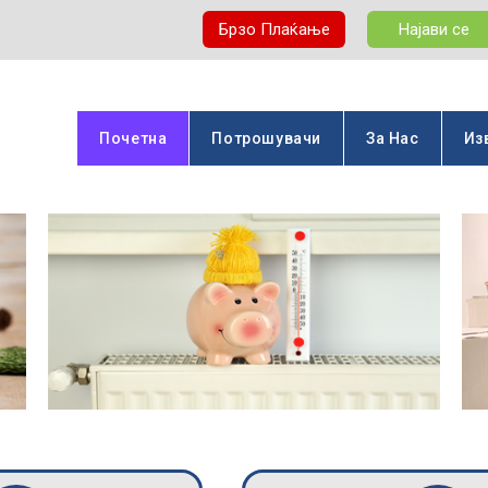
Брзо Плаќање
Најави се
Почетна
Потрошувачи
За Нас
Из