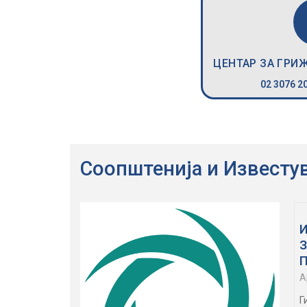
ЦЕНТАР ЗА ГРИ
02 3076 20
Соопштенија и Известу
A
Г