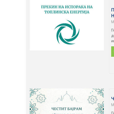
M
П
д
и
Ч
M
П