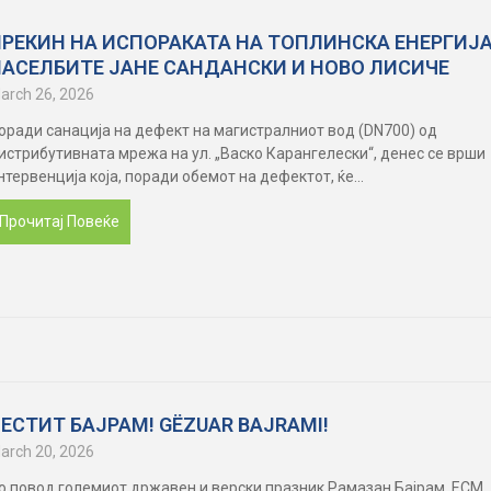
ПРЕКИН НА ИСПОРАКАТА НА ТОПЛИНСКА ЕНЕРГИЈА
НАСЕЛБИТЕ ЈАНЕ САНДАНСКИ И НОВО ЛИСИЧЕ
arch 26, 2026
оради санација на дефект на магистралниот вод (DN700) од
истрибутивната мрежа на ул. „Васко Карангелески“, денес се врши
нтервенција која, поради обемот на дефектот, ќе...
Прочитај Повеќе
ЕСТИТ БАЈРАМ! GËZUAR BAJRAMI!
arch 20, 2026
о повод големиот државен и верски празник Рамазан Бајрам, ЕСМ