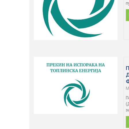
п
M
П
(
з