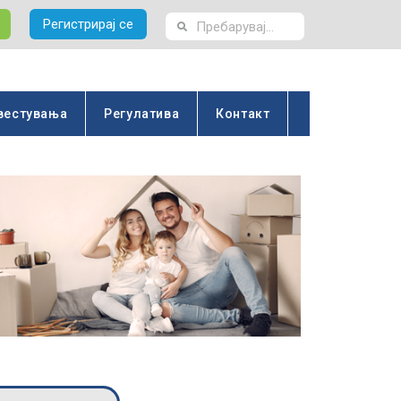
Регистрирај се
вестувања
Регулатива
Контакт