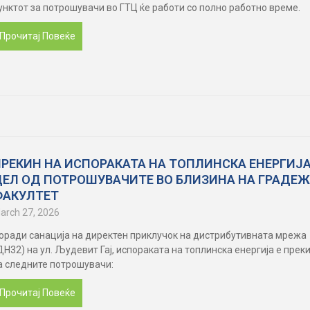
унктот за потрошувачи во ГТЦ ќе работи со полно работно време.
Прочитај Повеќе
ПРЕКИН НА ИСПОРАКАТА НА ТОПЛИНСКА ЕНЕРГИЈА
ДЕЛ ОД ПОТРОШУВАЧИТЕ ВО БЛИЗИНА НА ГРАДЕ
ФАКУЛТЕТ
arch 27, 2026
оради санација на директен приклучок на дистрибутивната мрежа
ДН32) на ул. Људевит Гај, испораката на топлинска енергија е прек
а следните потрошувачи:
Прочитај Повеќе